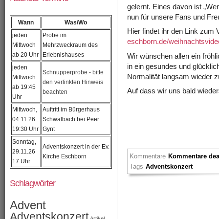
gelernt. Eines davon ist „We
nun für unsere Fans und Fre
Wann
Was/Wo
Hier findet ihr den Link zum
jeden
Probe im
eschborn.de/weihnachtsvide
Mittwoch
Mehrzweckraum des
ab 20 Uhr
Erlebnishauses
Wir wünschen allen ein fröh
in ein gesundes und glücklich
jeden
Schnupperprobe - bitte
Normalität langsam wieder z
Mittwoch
den verlinkten Hinweis
ab 19:45
Auf dass wir uns bald wiede
beachten
Uhr
Mittwoch,
Auftritt im Bürgerhaus
04.11.26
Schwalbach bei Peer
19:30 Uhr
Gynt
Sonntag,
Adventskonzert in der Ev.
29.11.26
Kommentare
Kommentare deak
Kirche Eschborn
17 Uhr
Tags
Adventskonzert
Schlagwörter
Advent
Adventskonzert
Artikel