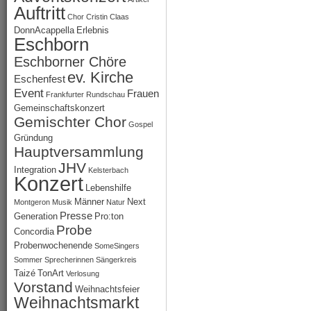
Auftritt
Chor
Cristin Claas
DonnAcappella
Erlebnis
Eschborn
Eschborner Chöre
ev. Kirche
Eschenfest
Event
Frauen
Frankfurter Rundschau
Gemeinschaftskonzert
Gemischter Chor
Gospel
Gründung
Hauptversammlung
JHV
Integration
Kelsterbach
Konzert
Lebenshilfe
Männer
Next
Montgeron
Musik
Natur
Presse
Generation
Pro:ton
Probe
Concordia
Probenwochenende
SomeSingers
Sommer
Sprecherinnen
Sängerkreis
Taizé
TonArt
Verlosung
Vorstand
Weihnachtsfeier
Weihnachtsmarkt