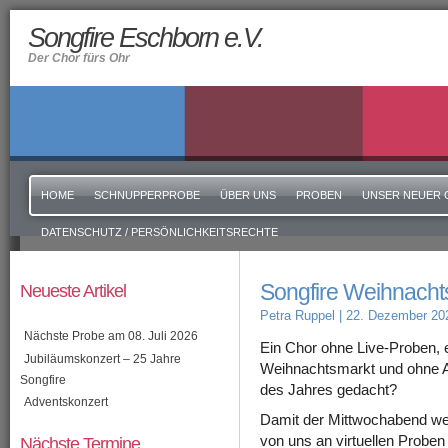
Songfire Eschborn e.V.
Der Chor fürs Ohr
HOME
SCHNUPPERPROBE
ÜBER UNS
PROBEN
UNSER NEUER 
DATENSCHUTZ / PERSÖNLICHKEITSRECHTE
Songfire Weihnacht
Neueste Artikel
Petra Ruppel
| 22. Dezember 20
Nächste Probe am 08. Juli 2026
Ein Chor ohne Live-Proben, 
Jubiläumskonzert – 25 Jahre
Weihnachtsmarkt und ohne A
Songfire
des Jahres gedacht?
Adventskonzert
Damit der Mittwochabend weit
Nächste Termine
von uns an virtuellen Probe