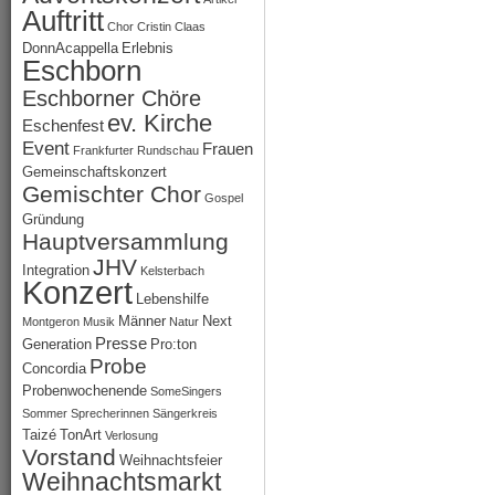
Auftritt
Chor
Cristin Claas
DonnAcappella
Erlebnis
Eschborn
Eschborner Chöre
ev. Kirche
Eschenfest
Event
Frauen
Frankfurter Rundschau
Gemeinschaftskonzert
Gemischter Chor
Gospel
Gründung
Hauptversammlung
JHV
Integration
Kelsterbach
Konzert
Lebenshilfe
Männer
Next
Montgeron
Musik
Natur
Presse
Generation
Pro:ton
Probe
Concordia
Probenwochenende
SomeSingers
Sommer
Sprecherinnen
Sängerkreis
Taizé
TonArt
Verlosung
Vorstand
Weihnachtsfeier
Weihnachtsmarkt