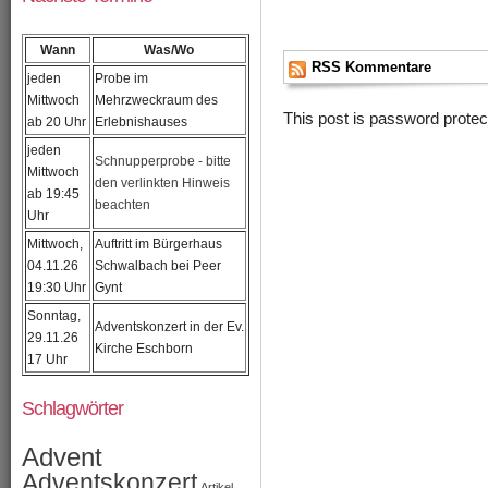
Wann
Was/Wo
RSS Kommentare
jeden
Probe im
Mittwoch
Mehrzweckraum des
This post is password prote
ab 20 Uhr
Erlebnishauses
jeden
Schnupperprobe - bitte
Mittwoch
den verlinkten Hinweis
ab 19:45
beachten
Uhr
Mittwoch,
Auftritt im Bürgerhaus
04.11.26
Schwalbach bei Peer
19:30 Uhr
Gynt
Sonntag,
Adventskonzert in der Ev.
29.11.26
Kirche Eschborn
17 Uhr
Schlagwörter
Advent
Adventskonzert
Artikel