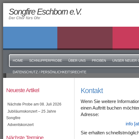
Songfire Eschborn e.V.
Der Chor fürs Ohr
HOME
SCHNUPPERPROBE
ÜBER UNS
PROBEN
UNSER NEUER 
DATENSCHUTZ / PERSÖNLICHKEITSRECHTE
Kontakt
Neueste Artikel
Wenn Sie weitere Informati
Nächste Probe am 08. Juli 2026
einen Auftritt buchen möchten
Jubiläumskonzert – 25 Jahre
Adresse:
Songfire
info [
Adventskonzert
Sie erhalten schnellstmöglich
Nächste Termine