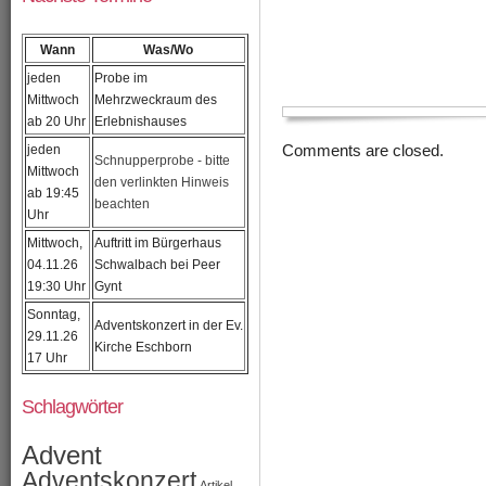
Wann
Was/Wo
jeden
Probe im
Mittwoch
Mehrzweckraum des
ab 20 Uhr
Erlebnishauses
jeden
Comments are closed.
Schnupperprobe - bitte
Mittwoch
den verlinkten Hinweis
ab 19:45
beachten
Uhr
Mittwoch,
Auftritt im Bürgerhaus
04.11.26
Schwalbach bei Peer
19:30 Uhr
Gynt
Sonntag,
Adventskonzert in der Ev.
29.11.26
Kirche Eschborn
17 Uhr
Schlagwörter
Advent
Adventskonzert
Artikel