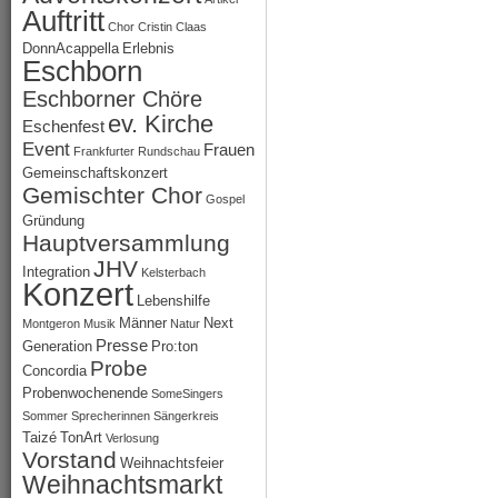
Auftritt
Chor
Cristin Claas
DonnAcappella
Erlebnis
Eschborn
Eschborner Chöre
ev. Kirche
Eschenfest
Event
Frauen
Frankfurter Rundschau
Gemeinschaftskonzert
Gemischter Chor
Gospel
Gründung
Hauptversammlung
JHV
Integration
Kelsterbach
Konzert
Lebenshilfe
Männer
Next
Montgeron
Musik
Natur
Presse
Generation
Pro:ton
Probe
Concordia
Probenwochenende
SomeSingers
Sommer
Sprecherinnen
Sängerkreis
Taizé
TonArt
Verlosung
Vorstand
Weihnachtsfeier
Weihnachtsmarkt