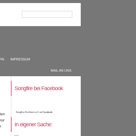
ERN
IMPRESSUM
MAIL AN UNS
Songfire bei Facebook
Songfire Eschborn e.V.
on Facebook
den
nur
In eigener Sache:
n