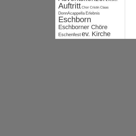
Auftritt
Chor
Cristin Claas
DonnAcappella
Erlebnis
Eschborn
Eschborner Chöre
ev. Kirche
Eschenfest
Event
Frauen
Frankfurter Rundschau
Gemeinschaftskonzert
Gemischter Chor
Gospel
Gründung
Hauptversammlung
JHV
Integration
Kelsterbach
Konzert
Lebenshilfe
Männer
Next
Montgeron
Musik
Natur
Presse
Generation
Pro:ton
Probe
Concordia
Probenwochenende
SomeSingers
Sommer
Sprecherinnen
Sängerkreis
Taizé
TonArt
Verlosung
Vorstand
Weihnachtsfeier
Weihnachtsmarkt