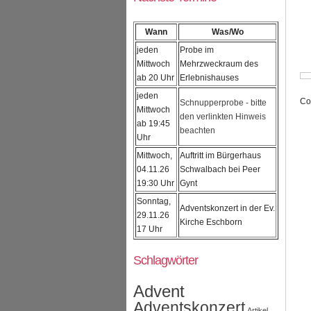
Wann
Was/Wo
jeden
Probe im
Mittwoch
Mehrzweckraum des
ab 20 Uhr
Erlebnishauses
jeden
Co
Schnupperprobe - bitte
Mittwoch
den verlinkten Hinweis
ab 19:45
beachten
Uhr
Mittwoch,
Auftritt im Bürgerhaus
04.11.26
Schwalbach bei Peer
19:30 Uhr
Gynt
Sonntag,
Adventskonzert in der Ev.
29.11.26
Kirche Eschborn
17 Uhr
Schlagwörter
Advent
Adventskonzert
Artikel