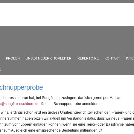
PROBEN
UNSER NEUER CHORLEITER
REPERTOIRE
KONTAKT
INT
E
chnupperprobe
r Interesse daran hat, bei Songfire mitzusingen, darf sich gerne per Mail an
fo@songfire-eschborn.de
für eine Schnupperprobe anmelden.
 wir allerdings schon jetzt ein großes Ungleichgewicht zwischen den Frauen- und 
nnerstimmen haben bitten wir aktuell um Verständnis dafür, dass wir neue Frauen 
nn zum Schnuppern einladen können, wenn sie eine Tenor- oder Basstimme habe
er zum Ausgleich eine entsprechende Begleitung mitbringen 😉