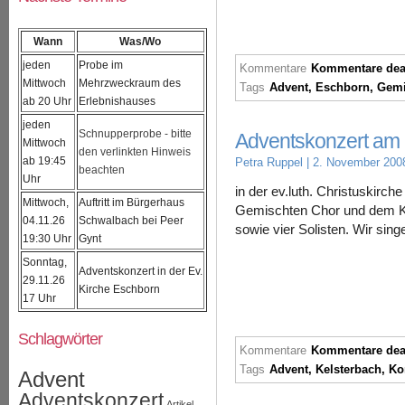
Wann
Was/Wo
jeden
Probe im
Kommentare
Kommentare deak
Mittwoch
Mehrzweckraum des
Tags
Advent
,
Eschborn
,
Gemi
ab 20 Uhr
Erlebnishauses
jeden
Schnupperprobe - bitte
Adventskonzert am
Mittwoch
den verlinkten Hinweis
ab 19:45
Petra Ruppel
| 2. November 200
beachten
Uhr
in der ev.luth. Christuskir
Mittwoch,
Auftritt im Bürgerhaus
Gemischten Chor und dem Ki
04.11.26
Schwalbach bei Peer
sowie vier Solisten. Wir sing
19:30 Uhr
Gynt
Sonntag,
Adventskonzert in der Ev.
29.11.26
Kirche Eschborn
17 Uhr
Schlagwörter
Kommentare
Kommentare deak
Tags
Advent
,
Kelsterbach
,
Ko
Advent
Adventskonzert
Artikel