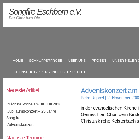
Songfire Eschborn e.V.
Der Chor fürs Ohr
HOME
SCHNUPPERPROBE
ÜBER UNS
PROBEN
UNSER NEUER 
DATENSCHUTZ / PERSÖNLICHKEITSRECHTE
Adventskonzert am
Neueste Artikel
Petra Ruppel
| 2. November 200
Nächste Probe am 08. Juli 2026
in der evangelischen Kirch
Jubiläumskonzert – 25 Jahre
Gemischten Chor, dem Kinde
Songfire
Christuskirche Kelsterbach s
Adventskonzert
Nächste Termine