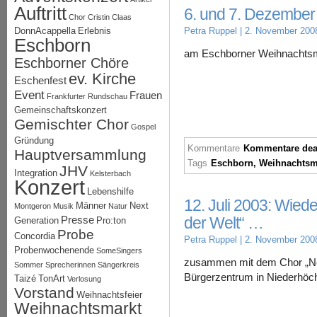
Auftritt
6. und 7. Dezember
Chor
Cristin Claas
DonnAcappella
Erlebnis
Petra Ruppel
| 2. November 200
Eschborn
am Eschborner Weihnachtsm
Eschborner Chöre
ev. Kirche
Eschenfest
Event
Frauen
Frankfurter Rundschau
Gemeinschaftskonzert
Gemischter Chor
Gospel
Gründung
Kommentare
Kommentare deak
Hauptversammlung
Tags
Eschborn
,
Weihnachtsm
JHV
Integration
Kelsterbach
Konzert
Lebenshilfe
12. Juli 2003: Wied
Männer
Next
Montgeron
Musik
Natur
Presse
der Welt“ …
Generation
Pro:ton
Probe
Concordia
Petra Ruppel
| 2. November 200
Probenwochenende
SomeSingers
zusammen mit dem Chor „Nex
Sommer
Sprecherinnen
Sängerkreis
Bürgerzentrum in Niederhöch
Taizé
TonArt
Verlosung
Vorstand
Weihnachtsfeier
Weihnachtsmarkt