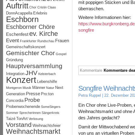
mit poppigen Stücken und Bal
Auftritt
Chor
Cristin Claas
überraschen.
DonnAcappella
Erlebnis
Eschborn
Weitere Informationen hier:
https://www.burgkronberg.de/
Eschborner Chöre
songfire
ev. Kirche
Eschenfest
Event
Frauen
Frankfurter Rundschau
Gemeinschaftskonzert
Gemischter Chor
Gospel
Gründung
Hauptversammlung
Kommentare
Kommentare deak
JHV
Integration
Kelsterbach
Konzert
Lebenshilfe
Songfire Weihnacht
Männer
Next
Montgeron
Musik
Natur
Presse
Generation
Pro:ton
Petra Ruppel
| 22. Dezember 20
Probe
Concordia
Ein Chor ohne Live-Proben, 
Probenwochenende
SomeSingers
Weihnachtsmarkt und ohne A
Sommer
Sprecherinnen
Sängerkreis
des Jahres gedacht?
Taizé
TonArt
Verlosung
Vorstand
Weihnachtsfeier
Damit der Mittwochabend weit
Weihnachtsmarkt
von uns an virtuellen Probe