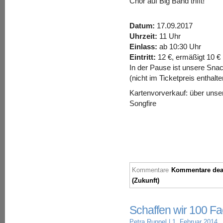
Chor auf Big Band trifft!
Datum:
17.09.2017
Uhrzeit:
11 Uhr
Einlass:
ab 10:30 Uhr
Eintritt:
12 €, ermäßigt 10 €
In der Pause ist unsere Snac
(nicht im Ticketpreis enthalte
Kartenvorverkauf: über uns
Songfire
Kommentare
Kommentare deak
(Zukunft)
Schaffen wir 100 F
Petra Ruppel
| 1. Februar 2014