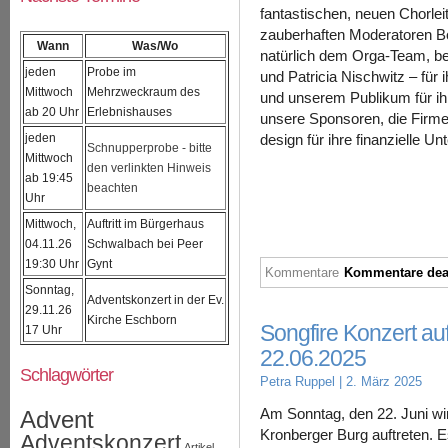
fantastischen, neuen Chorlei
zauberhaften Moderatoren B
Wann
Was/Wo
natürlich dem Orga-Team, be
jeden
Probe im
und Patricia Nischwitz – für 
Mittwoch
Mehrzweckraum des
und unserem Publikum für i
ab 20 Uhr
Erlebnishauses
unsere Sponsoren, die Firme
jeden
design für ihre finanzielle U
Schnupperprobe - bitte
Mittwoch
den verlinkten Hinweis
ab 19:45
beachten
Uhr
Mittwoch,
Auftritt im Bürgerhaus
04.11.26
Schwalbach bei Peer
19:30 Uhr
Gynt
Kommentare
Kommentare deak
Sonntag,
Adventskonzert in der Ev.
29.11.26
Kirche Eschborn
Songfire Konzert au
17 Uhr
22.06.2025
Schlagwörter
Petra Ruppel
| 2. März 2025
Am Sonntag, den 22. Juni wir
Advent
Kronberger Burg auftreten.
Adventskonzert
Artikel