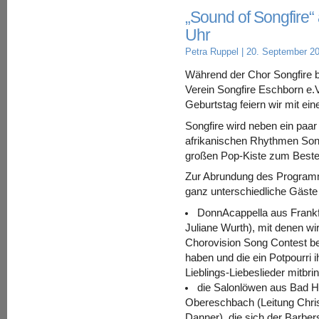
„Sound of Songfire
Uhr
Petra Ruppel
| 20. September 2
Während der Chor Songfire be
Verein Songfire Eschborn e.
Geburtstag feiern wir mit e
Songfire wird neben ein paar
afrikanischen Rhythmen Son
großen Pop-Kiste zum Beste
Zur Abrundung des Program
ganz unterschiedliche Gäste
DonnAcappella aus Frankfu
Juliane Wurth), mit denen wir
Chorovision Song Contest bes
haben und die ein Potpourri i
Lieblings-Liebeslieder mitbri
die Salonlöwen aus Bad 
Obereschbach (Leitung Chris
Danner), die sich der Barbe