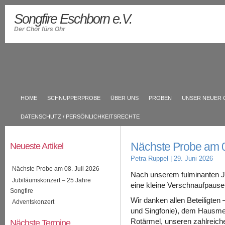
Songfire Eschborn e.V.
Der Chor fürs Ohr
HOME
SCHNUPPERPROBE
ÜBER UNS
PROBEN
UNSER NEUER 
DATENSCHUTZ / PERSÖNLICHKEITSRECHTE
Nächste Probe am 0
Neueste Artikel
Petra Ruppel
| 29. Juni 2026
Nächste Probe am 08. Juli 2026
Nach unserem fulminanten Ju
Jubiläumskonzert – 25 Jahre
eine kleine Verschnaufpause
Songfire
Wir danken allen Beteiligte
Adventskonzert
und Singfonie), dem Hausme
Nächste Termine
Rotärmel, unseren zahlreich