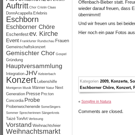
Offenbach-Bieber statt. Freu
Auftritt
Chor
Cristin Claas
wieder darauf freuen, dass 
DonnAcappella
Erlebnis
übernimmt!
Eschborn
Und wir freuen uns bei beide
Eschborner Chöre
ev. Kirche
Hier noch ein paar Fotos au
Eschenfest
Event
Frauen
Frankfurter Rundschau
Gemeinschaftskonzert
Gemischter Chor
Gospel
Gründung
Hauptversammlung
JHV
Integration
Kelsterbach
Konzert
Kategorien
2009
,
Konzerte
,
So
Lebenshilfe
Männer
Next
Eschborner Chöre
,
Konzert
,
Montgeron
Musik
Natur
Presse
Generation
Pro:ton
Probe
Concordia
«
Songfire in Natura
Probenwochenende
SomeSingers
Comments are closed.
Sommer
Sprecherinnen
Sängerkreis
Taizé
TonArt
Verlosung
Vorstand
Weihnachtsfeier
Weihnachtsmarkt