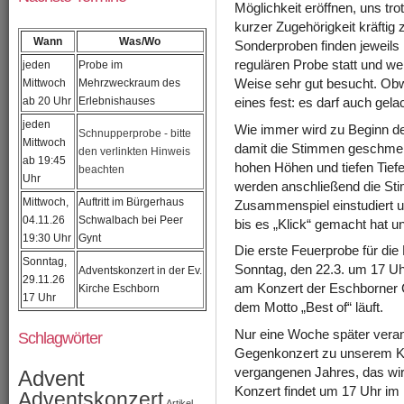
Möglichkeit eröffnen, uns trot
kurzer Zugehörigkeit kräftig 
Wann
Was/Wo
Sonderproben finden jeweils 
regulären Probe statt und we
jeden
Probe im
Mittwoch
Mehrzweckraum des
Weise sehr gut besucht. Obwo
ab 20 Uhr
Erlebnishauses
eines fest: es darf auch gela
jeden
Wie immer wird zu Beginn de
Schnupperprobe - bitte
Mittwoch
damit die Stimmen geschmeid
den verlinkten Hinweis
ab 19:45
hohen Höhen und tiefen Tief
beachten
Uhr
werden anschließend die Sti
Mittwoch,
Auftritt im Bürgerhaus
Zusammenspiel einstudiert u
04.11.26
Schwalbach bei Peer
bis es „Klick“ gemacht hat un
19:30 Uhr
Gynt
Die erste Feuerprobe für di
Sonntag,
Sonntag, den 22.3. um 17 Uhr
Adventskonzert in der Ev.
29.11.26
am Konzert der Eschborner C
Kirche Eschborn
17 Uhr
dem Motto „Best of“ läuft.
Nur eine Woche später veran
Schlagwörter
Gegenkonzert zu unserem 
vergangenen Jahres, das wir
Advent
Konzert findet um 17 Uhr im 
Adventskonzert
Artikel