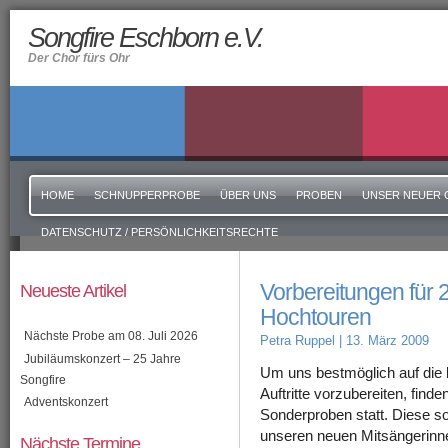
Songfire Eschborn e.V.
Der Chor fürs Ohr
HOME
SCHNUPPERPROBE
ÜBER UNS
PROBEN
UNSER NEUER 
DATENSCHUTZ / PERSÖNLICHKEITSRECHTE
Vorbereitungen für 2
Neueste Artikel
Hochtouren
Nächste Probe am 08. Juli 2026
Petra Ruppel
| 13. März 2009
Jubiläumskonzert – 25 Jahre
Um uns bestmöglich auf die
Songfire
Auftritte vorzubereiten, find
Adventskonzert
Sonderproben statt. Diese so
unseren neuen Mitsängerinn
Nächste Termine