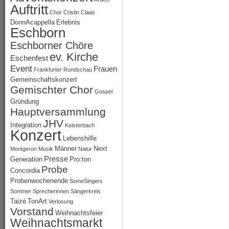
Auftritt
Chor
Cristin Claas
DonnAcappella
Erlebnis
Eschborn
Eschborner Chöre
ev. Kirche
Eschenfest
Event
Frauen
Frankfurter Rundschau
Gemeinschaftskonzert
Gemischter Chor
Gospel
Gründung
Hauptversammlung
JHV
Integration
Kelsterbach
Konzert
Lebenshilfe
Männer
Next
Montgeron
Musik
Natur
Presse
Generation
Pro:ton
Probe
Concordia
Probenwochenende
SomeSingers
Sommer
Sprecherinnen
Sängerkreis
Taizé
TonArt
Verlosung
Vorstand
Weihnachtsfeier
Weihnachtsmarkt