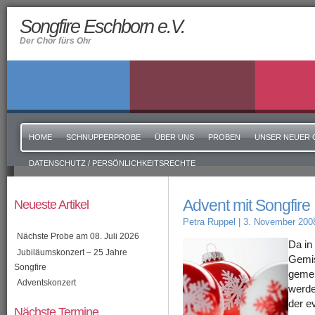
Songfire Eschborn e.V.
Der Chor fürs Ohr
HOME
SCHNUPPERPROBE
ÜBER UNS
PROBEN
UNSER NEUER 
DATENSCHUTZ / PERSÖNLICHKEITSRECHTE
Advent mit Songfire
Neueste Artikel
Petra Ruppel
| 3. November 200
Nächste Probe am 08. Juli 2026
Da in
Jubiläumskonzert – 25 Jahre
Gemis
Songfire
gemei
Adventskonzert
werde
der e
Nächste Termine