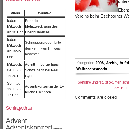
unter
Ebens
Wann
Was/Wo
Vereins beim Eschborner We
jeden
Probe im
Mittwoch
Mehrzweckraum des
ab 20 Uhr
Erlebnishauses
jeden
Schnupperprobe - bitte
Mittwoch
den verlinkten Hinweis
ab 19:45
beachten
Uhr
Kategorien
2008
,
Archiv
,
Auftr
Mittwoch,
Auftritt im Bürgerhaus
Weihnachtsmarkt
04.11.26
Schwalbach bei Peer
19:30 Uhr
Gynt
«
Songfire unterstützt ökumenisch
Sonntag,
Adventskonzert in der Ev.
Am 19.11.
29.11.26
Kirche Eschborn
17 Uhr
Comments are closed.
Schlagwörter
Advent
Adventskonzert
Artikel