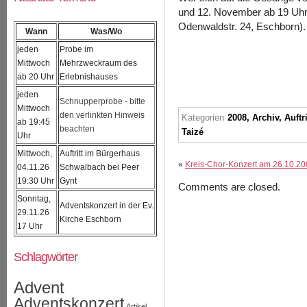
und 12. November ab 19 Uhr
Odenwaldstr. 24, Eschborn).
Wann
Was/Wo
jeden
Probe im
Mittwoch
Mehrzweckraum des
ab 20 Uhr
Erlebnishauses
jeden
Schnupperprobe - bitte
Mittwoch
den verlinkten Hinweis
Kategorien
2008
,
Archiv
,
Auftr
ab 19:45
beachten
Taizé
Uhr
Mittwoch,
Auftritt im Bürgerhaus
«
Kreis-Chor-Konzert am 26.10.2008
04.11.26
Schwalbach bei Peer
19:30 Uhr
Gynt
Comments are closed.
Sonntag,
Adventskonzert in der Ev.
29.11.26
Kirche Eschborn
17 Uhr
Schlagwörter
Advent
Adventskonzert
Artikel