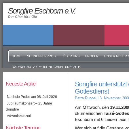
Songfire Eschborn e.V.
Der Chor fürs Ohr
HOME
SCHNUPPERPROBE
ÜBER UNS
PROBEN
UNSER NEUER 
DATENSCHUTZ / PERSÖNLICHKEITSRECHTE
Songfire unterstütz
Neueste Artikel
Gottesdienst
Nächste Probe am 08. Juli 2026
Petra Ruppel
| 3. November 200
Jubiläumskonzert – 25 Jahre
Am Mittwoch, den
19.11.200
Songfire
ökumenischen
Taizé-Gottes
Adventskonzert
Eschborn mit 6 Liedern aus T
Nächste Termine
Wer sich auf die Gesänge vo