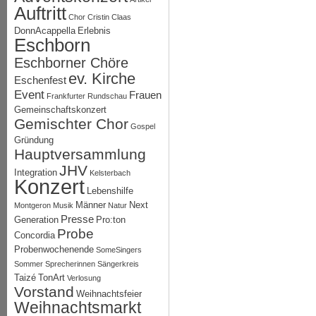
Auftritt
Chor
Cristin Claas
DonnAcappella
Erlebnis
Eschborn
Eschborner Chöre
ev. Kirche
Eschenfest
Event
Frauen
Frankfurter Rundschau
Gemeinschaftskonzert
Gemischter Chor
Gospel
Gründung
Hauptversammlung
JHV
Integration
Kelsterbach
Konzert
Lebenshilfe
Männer
Next
Montgeron
Musik
Natur
Presse
Generation
Pro:ton
Probe
Concordia
Probenwochenende
SomeSingers
Sommer
Sprecherinnen
Sängerkreis
Taizé
TonArt
Verlosung
Vorstand
Weihnachtsfeier
Weihnachtsmarkt