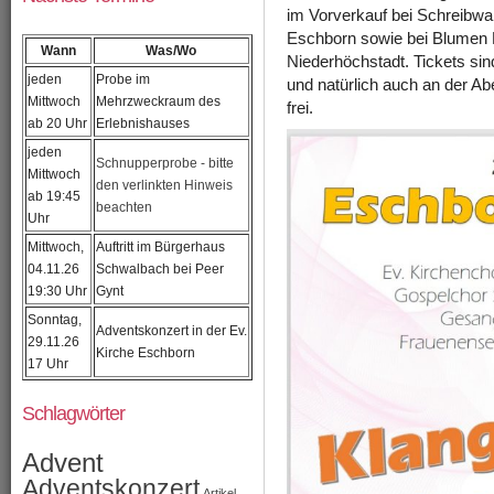
im Vorverkauf bei Schreibwa
Eschborn sowie bei Blumen 
Wann
Was/Wo
Niederhöchstadt. Tickets si
jeden
Probe im
und natürlich auch an der Ab
Mittwoch
Mehrzweckraum des
frei.
ab 20 Uhr
Erlebnishauses
jeden
Schnupperprobe - bitte
Mittwoch
den verlinkten Hinweis
ab 19:45
beachten
Uhr
Mittwoch,
Auftritt im Bürgerhaus
04.11.26
Schwalbach bei Peer
19:30 Uhr
Gynt
Sonntag,
Adventskonzert in der Ev.
29.11.26
Kirche Eschborn
17 Uhr
Schlagwörter
Advent
Adventskonzert
Artikel