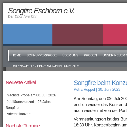
Songfire Eschborn e.V.
Der Chor fürs Ohr
HOME
SCHNUPPERPROBE
ÜBER UNS
PROBEN
UNSER NEUER 
DATENSCHUTZ / PERSÖNLICHKEITSRECHTE
Songfire beim Konz
Neueste Artikel
Petra Ruppel
| 30. Juni 2023
Nächste Probe am 08. Juli 2026
Am Sonntag, den 09. Juli 20
Jubiläumskonzert – 25 Jahre
endlich wieder das Konzert d
Songfire
auch wieder mit von der Part
Adventskonzert
Veranstaltungsort ist das Bü
Nächste Termine
16:30 Uhr, Konzertbeginn um