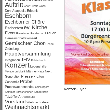
Auftritt
Chor
Cristin Claas
DonnAcappella
Erlebnis
Eschborn
Eschborner Chöre
ev. Kirche
Eschenfest
Event
Frauen
Frankfurter Rundschau
Gemeinschaftskonzert
Gemischter Chor
Gospel
Gründung
Hauptversammlung
JHV
Integration
Kelsterbach
Konzert
Lebenshilfe
Männer
Next
Montgeron
Musik
Natur
Presse
Generation
Pro:ton
Probe
Concordia
Probenwochenende
SomeSingers
Konzert-Flyer
Sommer
Sprecherinnen
Sängerkreis
Taizé
TonArt
Verlosung
Vorstand
Weihnachtsfeier
Weihnachtsmarkt