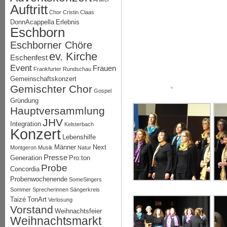
Auftritt
Chor
Cristin Claas
DonnAcappella
Erlebnis
Eschborn
Eschborner Chöre
ev. Kirche
Eschenfest
Event
Frauen
Frankfurter Rundschau
Gemeinschaftskonzert
Gemischter Chor
Gospel
Gründung
Hauptversammlung
JHV
Integration
Kelsterbach
Konzert
Lebenshilfe
Männer
Next
Montgeron
Musik
Natur
Presse
Generation
Pro:ton
Probe
Concordia
Probenwochenende
SomeSingers
Sommer
Sprecherinnen
Sängerkreis
Taizé
TonArt
Verlosung
Vorstand
Weihnachtsfeier
Weihnachtsmarkt