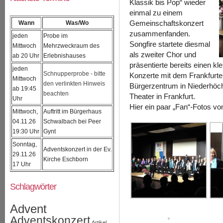
Klassik bis Pop“ wieder
einmal zu einem
Wann
Was/Wo
Gemeinschaftskonzert
zusammenfanden.
jeden
Probe im
Songfire startete diesmal
Mittwoch
Mehrzweckraum des
als zweiter Chor und
ab 20 Uhr
Erlebnishauses
präsentierte bereits einen k
jeden
Schnupperprobe - bitte
Konzerte mit dem Frankfurt
Mittwoch
den verlinkten Hinweis
Bürgerzentrum in Niederhöch
ab 19:45
beachten
Theater in Frankfurt.
Uhr
Hier ein paar „Fan“-Fotos vom
Mittwoch,
Auftritt im Bürgerhaus
04.11.26
Schwalbach bei Peer
19:30 Uhr
Gynt
Sonntag,
Adventskonzert in der Ev.
29.11.26
Kirche Eschborn
17 Uhr
Schlagwörter
Advent
Adventskonzert
Artikel