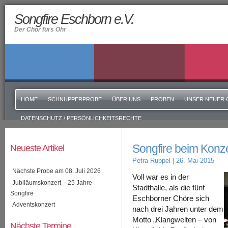
Songfire Eschborn e.V.
Der Chor fürs Ohr
HOME
SCHNUPPERPROBE
ÜBER UNS
PROBEN
UNSER NEUER 
DATENSCHUTZ / PERSÖNLICHKEITSRECHTE
Songfire beim Konz
Neueste Artikel
Petra Ruppel
| 26. Mai 2015
Nächste Probe am 08. Juli 2026
Voll war es in der
Jubiläumskonzert – 25 Jahre
Stadthalle, als die fünf
Songfire
Eschborner Chöre sich
Adventskonzert
nach drei Jahren unter dem
Motto „Klangwelten – von
Nächste Termine