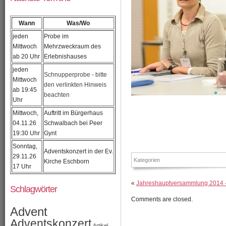
Wann
Was/Wo
jeden
Probe im
Mittwoch
Mehrzweckraum des
ab 20 Uhr
Erlebnishauses
jeden
Schnupperprobe - bitte
Mittwoch
den verlinkten Hinweis
ab 19:45
beachten
Uhr
Mittwoch,
Auftritt im Bürgerhaus
04.11.26
Schwalbach bei Peer
19:30 Uhr
Gynt
Sonntag,
Adventskonzert in der Ev.
29.11.26
Kategorien
Kirche Eschborn
17 Uhr
«
Jahreshauptversammlung 2014 – 
Schlagwörter
Comments are closed.
Advent
Adventskonzert
Artikel