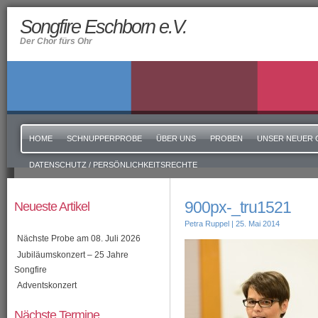
Songfire Eschborn e.V.
Der Chor fürs Ohr
HOME
SCHNUPPERPROBE
ÜBER UNS
PROBEN
UNSER NEUER 
DATENSCHUTZ / PERSÖNLICHKEITSRECHTE
900px-_tru1521
Neueste Artikel
Petra Ruppel
| 25. Mai 2014
Nächste Probe am 08. Juli 2026
Jubiläumskonzert – 25 Jahre
Songfire
Adventskonzert
Nächste Termine