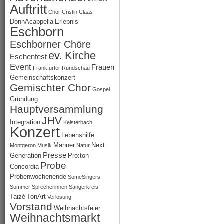
Auftritt
Chor
Cristin Claas
DonnAcappella
Erlebnis
Eschborn
Eschborner Chöre
ev. Kirche
Eschenfest
Event
Frauen
Frankfurter Rundschau
Gemeinschaftskonzert
Gemischter Chor
Gospel
Gründung
Hauptversammlung
JHV
Integration
Kelsterbach
Konzert
Lebenshilfe
Männer
Next
Montgeron
Musik
Natur
Presse
Generation
Pro:ton
Probe
Concordia
Probenwochenende
SomeSingers
Sommer
Sprecherinnen
Sängerkreis
Taizé
TonArt
Verlosung
Vorstand
Weihnachtsfeier
Weihnachtsmarkt