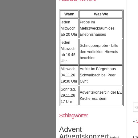
Wann
Was/Wo
jeden
Probe im
Mittwoch
Mehrzweckraum des
ab 20 Uhr
Erlebnishauses
jeden
Schnupperprobe - bitte
Mittwoch
den verlinkten Hinweis
ab 19:45
beachten
Uhr
Mittwoch,
Auftritt im Bürgerhaus
04.11.26
Schwalbach bei Peer
19:30 Uhr
Gynt
Sonntag,
Adventskonzert in der Ev.
29.11.26
Kirche Eschborn
17 Uhr
Ka
Schlagwörter
«
Advent
Adventskonzert
Co
Artikel