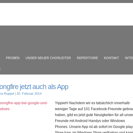
PROBEN
UNSER NEUER CHORLEITER
REPERTOIRE
KONTAKT
INT
E
ongfire jetzt auch als App
ra Ruppel
| 20. Februar 2014
Yippieh! Nachdem wir es tatsächlich innerhalb
weniger Tage auf 101 Facebook-Freunde gebra
haben, gibt es jetzt gute Neuigkeiten für all unse
Freunde mit Android Handys oder Windows
Phones. Unsere App ist ab sofort im Google play
Store bzw. im Windows Store verfügbar und kan