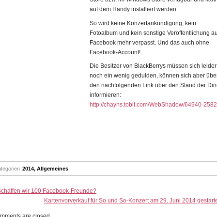
auf dem Handy installiert werden.
So wird keine Konzertankündigung, kein
Fotoalbum und kein sonstige Veröffentlichung au
Facebook mehr verpasst. Und das auch ohne
Facebook-Account!
Die Besitzer von BlackBerrys müssen sich leider
noch ein wenig gedulden,
können sich aber übe
den nachfolgenden Link über den Stand der Di
informieren:
http://chayns.tobit.com/WebShadow/64940-258
tegorien
2014
,
Allgemeines
Schaffen wir 100 Facebook-Freunde?
Kartenvorverkauf für So und So-Konzert am 29. Juni 2014 gestart
mments are closed.