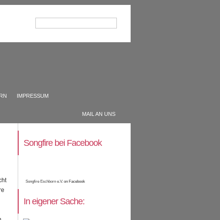
ERN
IMPRESSUM
MAIL AN UNS
Songfire bei Facebook
cht
Songfire Eschborn e.V.
on Facebook
re
In eigener Sache:
n