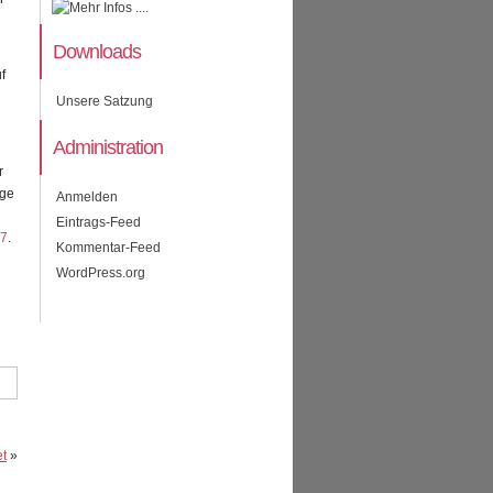
Downloads
f
Unsere Satzung
Administration
r
nge
Anmelden
Eintrags-Feed
27
.
Kommentar-Feed
WordPress.org
et
»