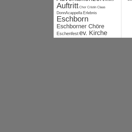
Auftritt
Chor
Cristin Claas
DonnAcappella
Erlebnis
Eschborn
Eschborner Chöre
ev. Kirche
Eschenfest
Event
Frauen
Frankfurter Rundschau
Gemeinschaftskonzert
Gemischter Chor
Gospel
Gründung
Hauptversammlung
JHV
Integration
Kelsterbach
Konzert
Lebenshilfe
Männer
Next
Montgeron
Musik
Natur
Presse
Generation
Pro:ton
Probe
Concordia
Probenwochenende
SomeSingers
Sommer
Sprecherinnen
Sängerkreis
Taizé
TonArt
Verlosung
Vorstand
Weihnachtsfeier
Weihnachtsmarkt