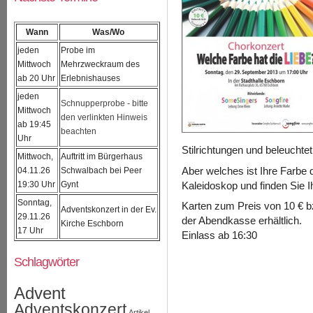
Wann
Was/Wo
jeden
Probe im
Mittwoch
Mehrzweckraum des
ab 20 Uhr
Erlebnishauses
jeden
Schnupperprobe - bitte
Mittwoch
den verlinkten Hinweis
ab 19:45
beachten
Uhr
Stilrichtungen und beleuchtet
Mittwoch,
Auftritt im Bürgerhaus
04.11.26
Schwalbach bei Peer
Aber welches ist Ihre Farbe 
19:30 Uhr
Gynt
Kaleidoskop und finden Sie I
Sonntag,
Karten zum Preis von 10 € bz
Adventskonzert in der Ev.
29.11.26
der Abendkasse erhältlich.
Kirche Eschborn
17 Uhr
Einlass ab 16:30
Schlagwörter
Advent
Adventskonzert
Artikel