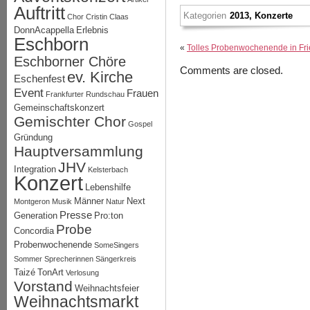
Auftritt
Kategorien
2013
,
Konzerte
Chor
Cristin Claas
DonnAcappella
Erlebnis
Eschborn
«
Tolles Probenwochenende in Fri
Eschborner Chöre
Comments are closed.
ev. Kirche
Eschenfest
Event
Frauen
Frankfurter Rundschau
Gemeinschaftskonzert
Gemischter Chor
Gospel
Gründung
Hauptversammlung
JHV
Integration
Kelsterbach
Konzert
Lebenshilfe
Männer
Next
Montgeron
Musik
Natur
Presse
Generation
Pro:ton
Probe
Concordia
Probenwochenende
SomeSingers
Sommer
Sprecherinnen
Sängerkreis
Taizé
TonArt
Verlosung
Vorstand
Weihnachtsfeier
Weihnachtsmarkt