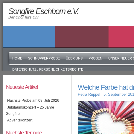
Songfire Eschborn e.V.
Der Chor fürs Ohr
HOME
SCHNUPPERPROBE
ÜBER UNS
PROBEN
UNSER NEUER 
DATENSCHUTZ / PERSÖNLICHKEITSRECHTE
Welche Farbe hat d
Neueste Artikel
Petra Ruppel
| 5. September 20
Nächste Probe am 08. Juli 2026
Jubiläumskonzert – 25 Jahre
Songfire
Adventskonzert
Nächste Termine