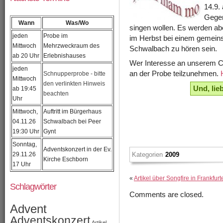
14.9. 
Gegen
Wann
Was/Wo
singen wollen. Es werden ab
jeden
Probe im
im Herbst bei einem gemeins
Mittwoch
Mehrzweckraum des
Schwalbach zu hören sein.
ab 20 Uhr
Erlebnishauses
Wer Interesse an unserem Cho
jeden
an der Probe teilzunehmen.
Schnupperprobe - bitte
Mittwoch
den verlinkten Hinweis
Und, lie
ab 19:45
beachten
Uhr
Mittwoch,
Auftritt im Bürgerhaus
04.11.26
Schwalbach bei Peer
19:30 Uhr
Gynt
Sonntag,
Adventskonzert in der Ev.
29.11.26
Kategorien
2009
Kirche Eschborn
17 Uhr
«
Artikel über Songfire in Frankfu
Schlagwörter
Comments are closed.
Advent
Adventskonzert
Artikel