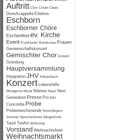
Auftritt
Chor
Cristin Claas
DonnAcappella
Erlebnis
Eschborn
Eschborner Chöre
ev. Kirche
Eschenfest
Event
Frauen
Frankfurter Rundschau
Gemeinschaftskonzert
Gemischter Chor
Gospel
Gründung
Hauptversammlung
JHV
Integration
Kelsterbach
Konzert
Lebenshilfe
Männer
Next
Montgeron
Musik
Natur
Presse
Generation
Pro:ton
Probe
Concordia
Probenwochenende
SomeSingers
Sommer
Sprecherinnen
Sängerkreis
Taizé
TonArt
Verlosung
Vorstand
Weihnachtsfeier
Weihnachtsmarkt