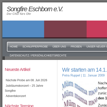
Songfire Eschborn e.V.
Der Chor fürs Ohr
HOME
SCHNUPPERPROBE
ÜBER UNS
PROBEN
UNSER NEUER 
DATENSCHUTZ / PERSÖNLICHKEITSRECHTE
Wir starten am 14.1.
Neueste Artikel
Petra Ruppel
| 11. Januar 2009
Nächste Probe am 08. Juli 2026
Nachd
Jubiläumskonzert – 25 Jahre
hoffe
Songfire
zurüc
Adventskonzert
den 1
Nächste Termine
Zunäc