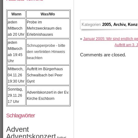
Wann
Was/Wo
jeden
Probe im
Kategorien
2005
,
Archiv
,
Konz
Mittwoch
Mehrzweckraum des
ab 20 Uhr
Erlebnishauses
«
Januar 2005: Wir sind endlich ge
jeden
Auftritt am 3
Schnupperprobe - bitte
Mittwoch
den verlinkten Hinweis
Comments are closed.
ab 19:45
beachten
Uhr
Mittwoch,
Auftritt im Bürgerhaus
04.11.26
Schwalbach bei Peer
19:30 Uhr
Gynt
Sonntag,
Adventskonzert in der Ev.
29.11.26
Kirche Eschborn
17 Uhr
Schlagwörter
Advent
Adventskonzert
Artikel