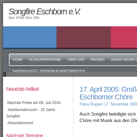
Songfire Eschborn e.V.
Der Chor fürs Ohr
HOME
SCHNUPPERPROBE
ÜBER UNS
PROBEN
UNSER NEUER 
DATENSCHUTZ / PERSÖNLICHKEITSRECHTE
17. April 2005: Gro
Neueste Artikel
Eschborner Chöre
Nächste Probe am 08. Juli 2026
Petra Ruppel
| 2. November 200
Jubiläumskonzert – 25 Jahre
Auch Songfire beteiligte sic
Songfire
Chöre mit Musik aus den 20e
Adventskonzert
Nächste Termine