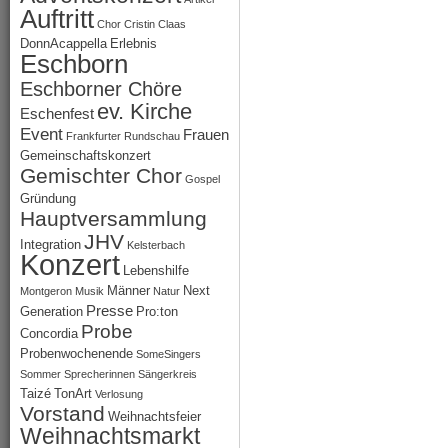
Auftritt
Chor
Cristin Claas
DonnAcappella
Erlebnis
Eschborn
Eschborner Chöre
ev. Kirche
Eschenfest
Event
Frauen
Frankfurter Rundschau
Gemeinschaftskonzert
Gemischter Chor
Gospel
Gründung
Hauptversammlung
JHV
Integration
Kelsterbach
Konzert
Lebenshilfe
Männer
Next
Montgeron
Musik
Natur
Presse
Generation
Pro:ton
Probe
Concordia
Probenwochenende
SomeSingers
Sommer
Sprecherinnen
Sängerkreis
Taizé
TonArt
Verlosung
Vorstand
Weihnachtsfeier
Weihnachtsmarkt